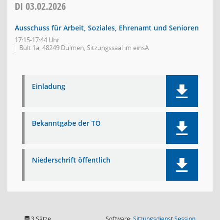
DI
03.02.2026
Ausschuss für Arbeit, Soziales, Ehrenamt und Senioren
17:15-17:44 Uhr
Bült 1a, 48249 Dülmen, Sitzungssaal im einsA
Einladung
Bekanntgabe der TO
Niederschrift öffentlich
(Wird in
3 Sätze
Software:
Sitzungsdienst
Session