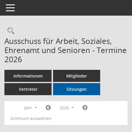
Toggle navigation
Rechercheauswahl
Ausschuss für Arbeit, Soziales,
Ehrenamt und Senioren - Termine
2026
Informationen
Mitglieder
Vertreter
Sitzungen
Jahr
2026
Gremium auswählen