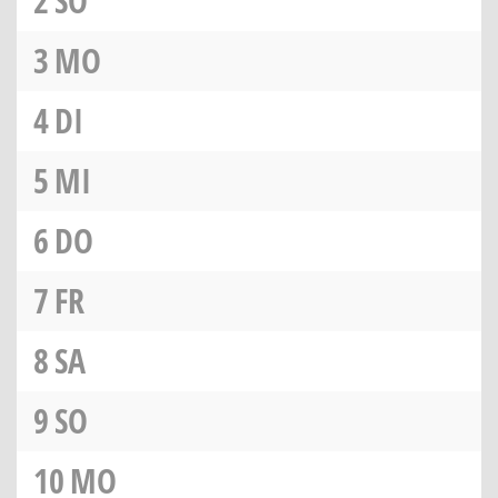
2
SO
3
MO
4
DI
5
MI
6
DO
7
FR
8
SA
9
SO
10
MO