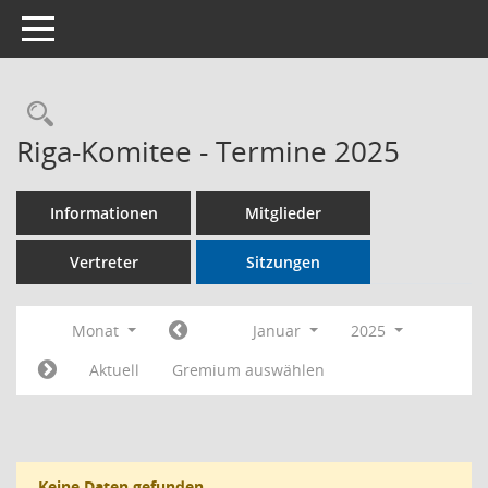
Toggle navigation
Rechercheauswahl
Riga-Komitee - Termine 2025
Informationen
Mitglieder
Vertreter
Sitzungen
Monat
Januar
2025
Aktuell
Gremium auswählen
Keine Daten gefunden.