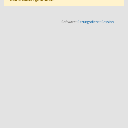
(Wird in
Software:
Sitzungsdienst
Session