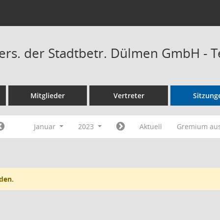
Vers. der Stadtbetr. Dülmen GmbH - 
Mitglieder
Vertreter
Sitzung
Januar
2023
Aktuell
Gremium au
den.