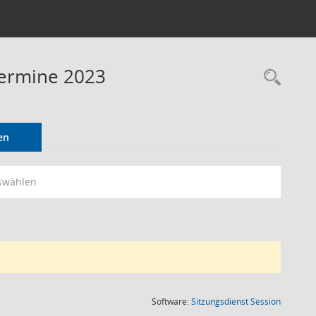
Termine 2023
Rec
en
swählen
(Wird in
Software:
Sitzungsdienst
Session