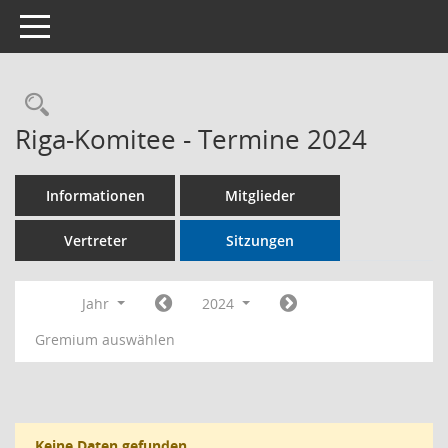
Toggle navigation
Rechercheauswahl
Riga-Komitee - Termine 2024
Informationen
Mitglieder
Vertreter
Sitzungen
Jahr
2024
Gremium auswählen
Keine Daten gefunden.