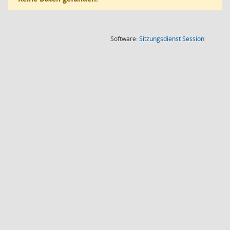
(Wird in
Software:
Sitzungsdienst
Session