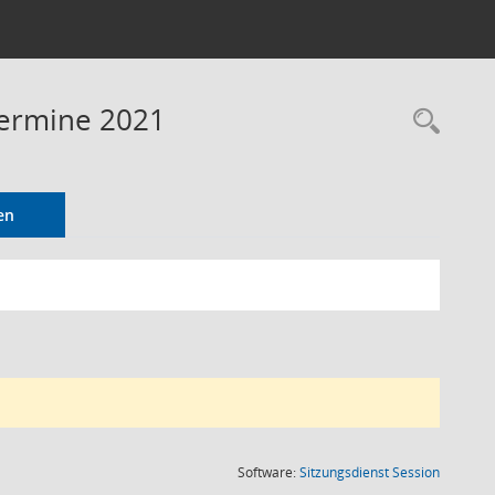
Termine 2021
Rec
en
(Wird in
Software:
Sitzungsdienst
Session