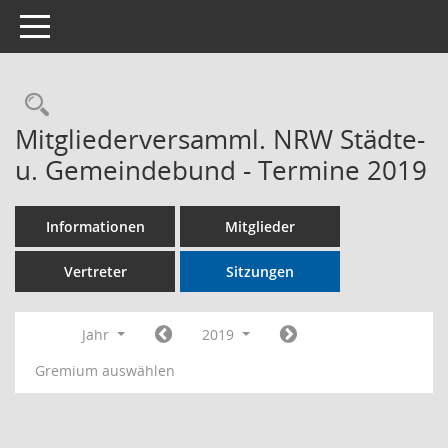
Toggle navigation
Rechercheauswahl
Mitgliederversamml. NRW Städte-
u. Gemeindebund - Termine 2019
Informationen
Mitglieder
Vertreter
Sitzungen
Jahr
2019
Gremium auswählen