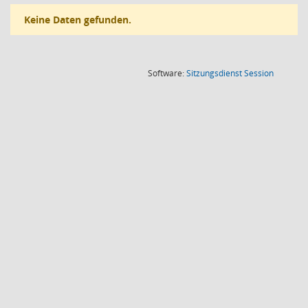
Keine Daten gefunden.
(Wird in
Software:
Sitzungsdienst
Session