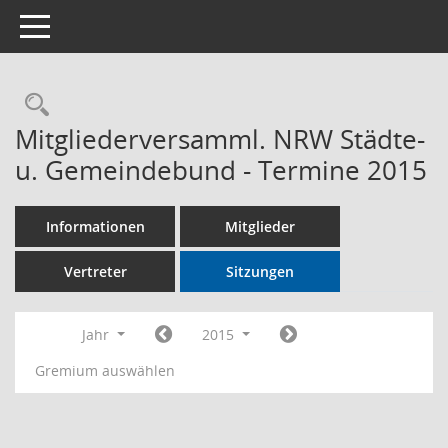
Toggle navigation
Rechercheauswahl
Mitgliederversamml. NRW Städte-
u. Gemeindebund - Termine 2015
Informationen
Mitglieder
Vertreter
Sitzungen
Jahr
2015
Gremium auswählen