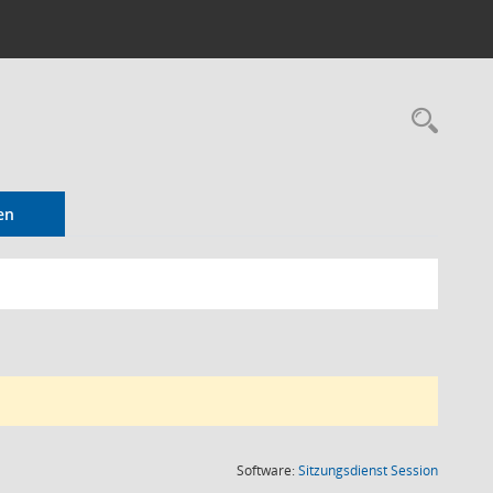
Rec
en
(Wird in
Software:
Sitzungsdienst
Session