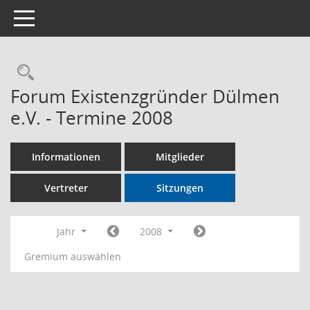
Toggle navigation
Rechercheauswahl
Forum Existenzgründer Dülmen
e.V. - Termine 2008
Informationen
Mitglieder
Vertreter
Sitzungen
Jahr
2008
Gremium auswählen