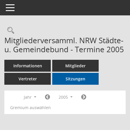
Toggle navigation
Rechercheauswahl
Mitgliederversamml. NRW Städte-
u. Gemeindebund - Termine 2005
Informationen
Mitglieder
Vertreter
Sitzungen
Jahr
2005
Gremium auswählen