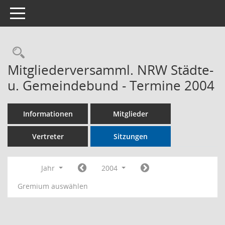
Toggle navigation
Rechercheauswahl
Mitgliederversamml. NRW Städte-
u. Gemeindebund - Termine 2004
Informationen
Mitglieder
Vertreter
Sitzungen
Jahr
2004
Gremium auswählen